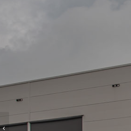
Nieuwbouw vier
bedrijfsverzamelpanden